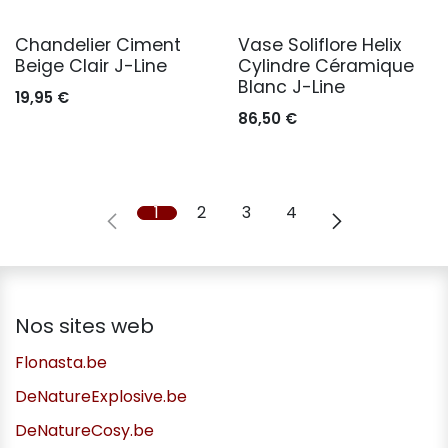
Chandelier Ciment
Vase Soliflore Helix
Beige Clair J-Line
Cylindre Céramique
Blanc J-Line
19,95
€
86,50
€
1
2
3
4
Nos sites web
Flonasta.be
DeNatureExplosive.be
DeNatureCosy.be