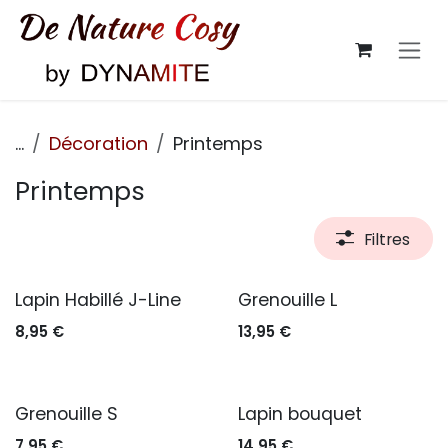
Se rendre au contenu
...
Décoration
Printemps
Printemps
Filtres
Épuisé
Lapin Habillé J-Line
Grenouille L
8,95
€
13,95
€
Épuisé
Grenouille S
Lapin bouquet
7,95
€
14,95
€