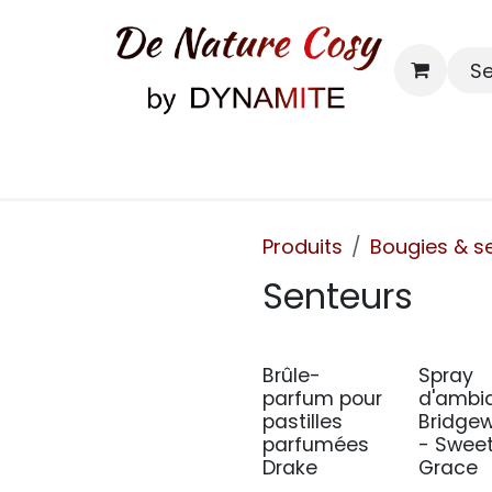
S
Bougies & senteurs
Contact
Produits
Bougies & s
Senteurs
Brûle-
Spray
parfum pour
d'ambi
pastilles
Bridge
parfumées
- Swee
Drake
Grace