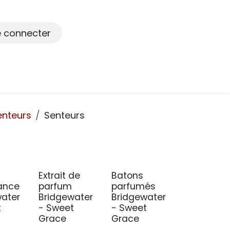
e connecter
enteurs
Senteurs
Extrait de
Batons
ance
parfum
parfumés
water
Bridgewater
Bridgewater
t
- Sweet
- Sweet
Grace
Grace