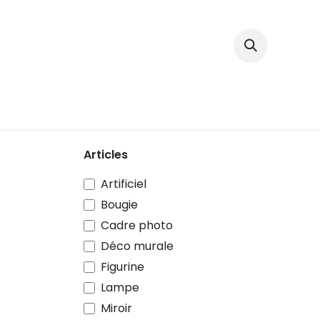
Se rendre au contenu
Décoration
Articles
Artificiel
Bougie
Cadre photo
Déco murale
Figurine
Lampe
Miroir