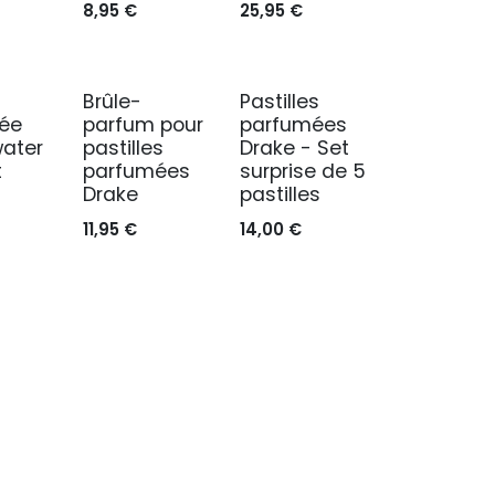
8,95
€
25,95
€
Brûle-
Pastilles
ée
parfum pour
parfumées
water
pastilles
Drake - Set
t
parfumées
surprise de 5
Drake
pastilles
11,95
€
14,00
€