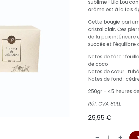
sublime ! Lila Lou co
arôme est à la fois ép
Cette bougie parfumé
cristal clair. Ces pi
de la paix intérieure e
succès et l'équilibre 
Notes de tête : feuill
de coco
Notes de cœur : tubér
Notes de fond : cèdr
250gr - 45 heures d
Réf. CVA 80LL
29,95
€