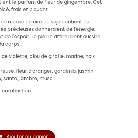
ntient le parfum de fleur de gingembre. Cet
icé, frais et piquant.
e à base de cire de soja contient du
erres précieuses donneraient de l'énergie,
t de l'espoir. La pierre attireraient aussi le
du corps.
e de violette, clou de girofle, marine, noix
euse, fleur d'oranger, gardénia, jasmin
e, santal, ambre, musc
e combustion
Ajouter au panier