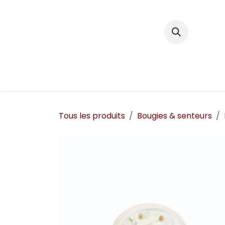
Se rendre au contenu
Décoration
Tous les produits
Bougies & senteurs