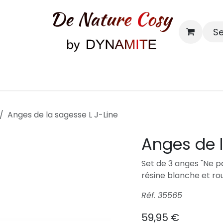
S
Bougies & senteurs
Contact
Anges de la sagesse L J-Line
Anges de l
Set de 3 anges "Ne pa
résine blanche et ro
Réf. 35565
59,95
€