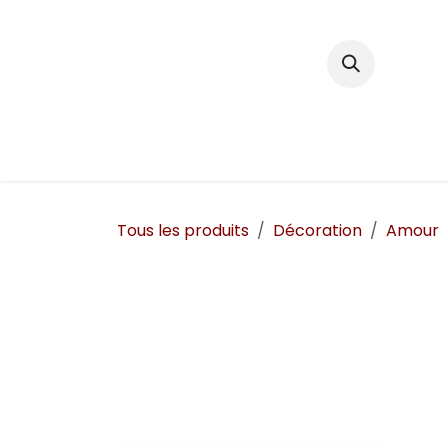
Se rendre au contenu
Décoration
Tous les produits
Décoration
Amour