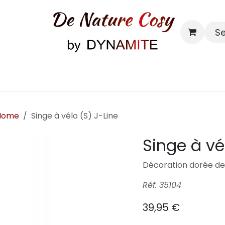
S
Bougies & senteurs
Contact
Home
Singe à vélo (S) J-Line
Singe à vé
Décoration dorée de
Réf. 35104
39,95
€