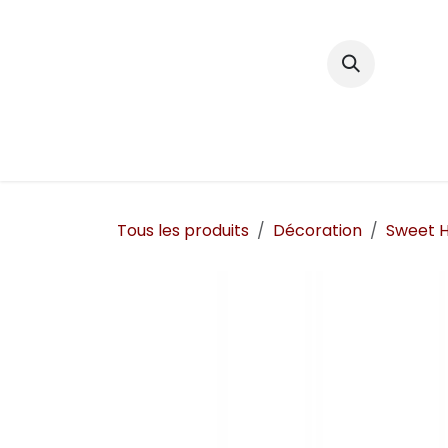
Se rendre au contenu
Décoration
Tous les produits
Décoration
Sweet 