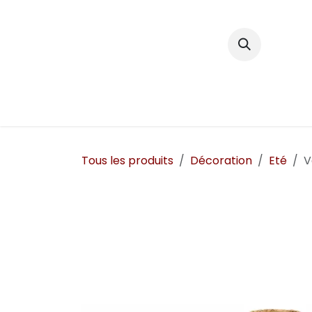
Se rendre au contenu
Décoration
Tous les produits
Décoration
Eté
V