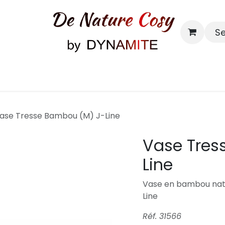
S
Bougies & senteurs
Contact
ase Tresse Bambou (M) J-Line
Vase Tres
Line
Vase en bambou natu
Line
Réf. 31566