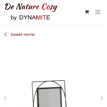
Se rendre au contenu
Sweet Home