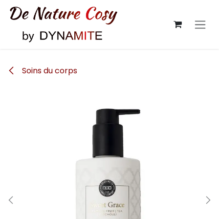
Se rendre au contenu
Soins du corps